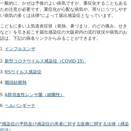
一般的に、かぜは予後のよい病気ですが、重症化することもある
ため注意が必要です。重症化が心配な病気や、周りにうつしやす
い病気の多くは法律
*
によって届出感染症となっています。
こどもに多い上気道炎症状（発熱、鼻づまり、のどの痛み、せき
など）を引き起こす届出感染症の大阪府内の流行状況や病気のお
話は、下記の病名リンクからみることができます。
1.
インフルエンザ
2.
新型コロナウイルス感染症（COVID-19）
3.
RSウイルス感染症
4.
咽頭結膜熱
5.
A
群溶血性レンサ菌（細菌性）
6.
ヘルパンギーナ
*
感染症の予防及び感染症の患者に対する医療に関する法律（感染
症法）